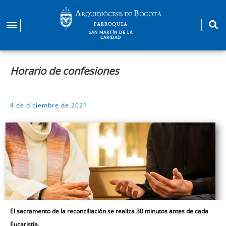
Pasar
al
PARROQUIA
contenido
SAN MARTÍN DE LA
CARIDAD
principal
Horario de confesiones
4 de diciembre de 2021
El sacramento de la reconciliación se realiza 30 minutos antes de cada
Eucaristía.