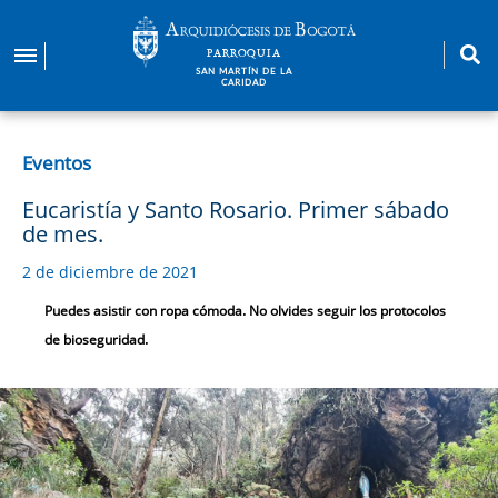
Pasar
al
PARROQUIA
contenido
SAN MARTÍN DE LA
CARIDAD
principal
Eventos
Eucaristía y Santo Rosario. Primer sábado
de mes.
2 de diciembre de 2021
Puedes asistir con ropa cómoda. No olvides seguir los protocolos
de bioseguridad.