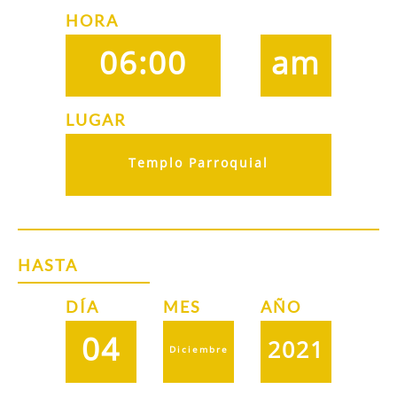
HORA
06:00
am
LUGAR
Templo Parroquial
HASTA
DÍA
MES
AÑO
04
2021
Diciembre