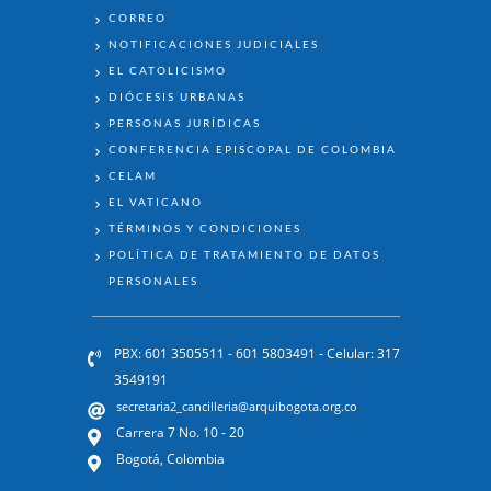
ENLACES
CORREO
NOTIFICACIONES JUDICIALES
EL CATOLICISMO
DIÓCESIS URBANAS
PERSONAS JURÍDICAS
CONFERENCIA EPISCOPAL DE COLOMBIA
CELAM
EL VATICANO
TÉRMINOS Y CONDICIONES
POLÍTICA DE TRATAMIENTO DE DATOS
PERSONALES
PBX: 601 3505511 - 601 5803491 - Celular: 317
3549191
secretaria2_cancilleria@arquibogota.org.co
Carrera 7 No. 10 - 20
Bogotá, Colombia